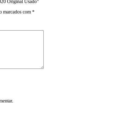
2020 Original Usado”
ão marcados com
*
mentar.