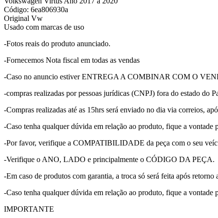
Volkswagen Virtus Ano 2017 a 2020
Código: 6ea806930a
Original Vw
Usado com marcas de uso
-Fotos reais do produto anunciado.
-Fornecemos Nota fiscal em todas as vendas
-Caso no anuncio estiver ENTREGA A COMBINAR COM O VENDEDOR, p
-compras realizadas por pessoas jurídicas (CNPJ) fora do estado do Pa
-Compras realizadas até as 15hrs será enviado no dia via correios, apó
-Caso tenha qualquer dúvida em relação ao produto, fique a vontade 
-Por favor, verifique a COMPATIBILIDADE da peça com o seu veícu
-Verifique o ANO, LADO e principalmente o CÓDIGO DA PEÇA.
-Em caso de produtos com garantia, a troca só será feita após retorno 
-Caso tenha qualquer dúvida em relação ao produto, fique a vontade 
IMPORTANTE