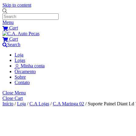
Skip to content
Menu
Cart
Cart
Search
Loja
Lojas
Minha conta
Orçamento
Sobre
Contato
Close Menu
Close Cart
Início
/
Loja
/
C.A Lojas
/
C.A Maringa 02
/ Suporte Painel Diant Ld