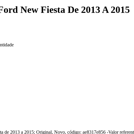
Ford New Fiesta De 2013 A 2015
ntidade
sta de 2013 a 2015; Original, Novo, código: ae8317e856 -Valor referen