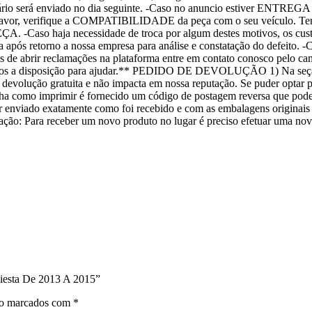
esse horário será enviado no dia seguinte. -Caso no anuncio estiv
Por favor, verifique a COMPATIBILIDADE da peça com o seu veículo. T
so haja necessidade de troca por algum destes motivos, os custos g
a após retorno a nossa empresa para análise e constatação do defeito. 
s de abrir reclamações na plataforma entre em contato conosco pelo c
tamos a disposição para ajudar.** PEDIDO DE DEVOLUÇÃO 1) Na seção
 devolução gratuita e não impacta em nossa reputação. Se puder optar 
nha como imprimir é fornecido um código de postagem reversa que pod
r enviado exatamente como foi recebido e com as embalagens originais 
ção: Para receber um novo produto no lugar é preciso efetuar uma nov
Fiesta De 2013 A 2015”
ão marcados com
*