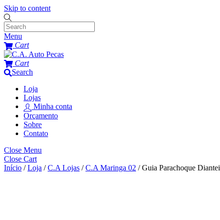
Skip to content
Menu
Cart
Cart
Search
Loja
Lojas
Minha conta
Orçamento
Sobre
Contato
Close Menu
Close Cart
Início
/
Loja
/
C.A Lojas
/
C.A Maringa 02
/ Guia Parachoque Diante