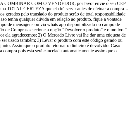
er ENTREGA A COMBINAR COM O VENDEDOR, por favor envie o seu CEP
enha TOTAL CERTEZA que ela irá servir antes de efetuar a compra. -
erados pelo translado do produto serão de total responsabilidade
-Caso tenha qualquer dúvida em relação ao produto, fique a vontade
ampo de mensagens ou via whats app disponibilizado no campo de
 de Compras selecione a opção “Devolver o produto” e o motivo ”
por ela agradecemos; 2) O Mercado Livre vai lhe dar uma etiqueta de
e ser usado também; 3) Levar o produto com este código gerado ou
junto. Assim que o produto retornar o dinheiro é devolvido. Caso
a compra pois esta será cancelada automaticamente assim que o