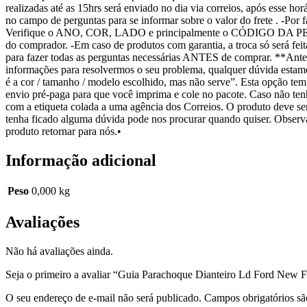
realizadas até as 15hrs será enviado no dia via correios, após 
no campo de perguntas para se informar sobre o valor do frete . -
Verifique o ANO, COR, LADO e principalmente o CÓDIGO DA PEÇA. -Ca
do comprador. -Em caso de produtos com garantia, a troca só será feit
para fazer todas as perguntas necessárias ANTES de comprar. **Ante
informações para resolvermos o seu problema, qualquer dúvida es
é a cor / tamanho / modelo escolhido, mas não serve”. Esta opção tem
envio pré-paga para que você imprima e cole no pacote. Caso não te
com a etiqueta colada a uma agência dos Correios. O produto deve se
tenha ficado alguma dúvida pode nos procurar quando quiser. Observa
produto retornar para nós.•
Informação adicional
Peso
0,000 kg
Avaliações
Não há avaliações ainda.
Seja o primeiro a avaliar “Guia Parachoque Dianteiro Ld Ford New 
O seu endereço de e-mail não será publicado.
Campos obrigatórios s