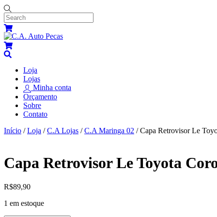
Skip
to
content
Menu
Cart
Cart
Search
Loja
Lojas
Minha conta
Orçamento
Sobre
Contato
Close
Close
Início
/
Loja
/
C.A Lojas
/
C.A Maringa 02
/ Capa Retrovisor Le Toyo
Menu
Cart
Capa Retrovisor Le Toyota Coro
R$
89,90
1 em estoque