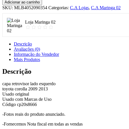
Capa
Adicionar ao carrinho
Retrovisor
SKU:
MLB4052090354
Categorias:
C.A Lojas
,
C.A Maringa 02
Le
Toyota
Corolla
Loja Maringa 02
2009
2013
Original
quantidade
Descrição
Avaliações (0)
Informação do Vendedor
Mais Produtos
Descrição
capa retrovisor lado esquerdo
toyota corolla 2009 2013
Usado original
Usado com Marcas de Uso
Código cp20s8666
-Fotos reais do produto anunciado.
-Fornecemos Nota fiscal em todas as vendas