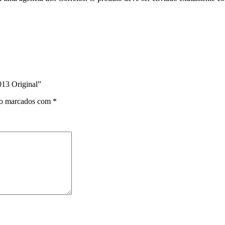
013 Original”
ão marcados com
*