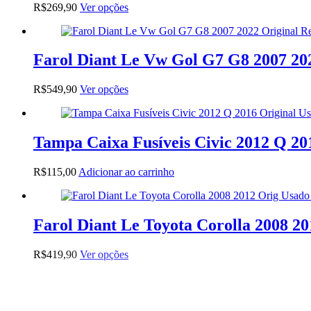
Este
R$
269,90
Ver opções
produto
tem
várias
variantes.
Farol Diant Le Vw Gol G7 G8 2007 20
As
opções
Este
R$
549,90
Ver opções
podem
produto
ser
tem
escolhidas
várias
na
variantes.
Tampa Caixa Fusíveis Civic 2012 Q 20
página
As
do
opções
produto
R$
115,00
Adicionar ao carrinho
podem
ser
escolhidas
na
Farol Diant Le Toyota Corolla 2008 2
página
do
produto
Este
R$
419,90
Ver opções
produto
tem
várias
variantes.