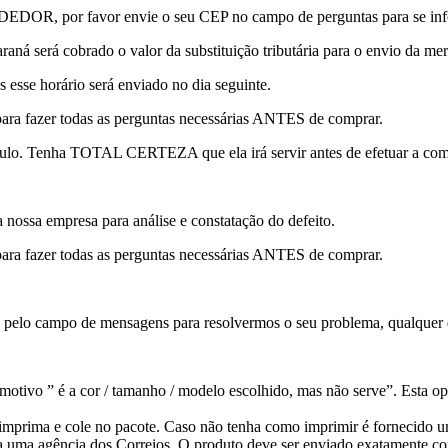
or favor envie o seu CEP no campo de perguntas para se informa
raná será cobrado o valor da substituição tributária para o envio da mer
s esse horário será enviado no dia seguinte.
para fazer todas as perguntas necessárias ANTES de comprar.
lo. Tenha TOTAL CERTEZA que ela irá servir antes de efetuar a com
a nossa empresa para análise e constatação do defeito.
para fazer todas as perguntas necessárias ANTES de comprar.
o pelo campo de mensagens para resolvermos o seu problema, qualquer 
otivo ” é a cor / tamanho / modelo escolhido, mas não serve”. Esta op
ê imprima e cole no pacote. Caso não tenha como imprimir é fornecido
a uma agência dos Correios. O produto deve ser enviado exatamente co