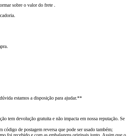
r sobre o valor do frete .
cadoria.
pra.
dúvida estamos a disposição para ajudar.**
ção tem devolução gratuita e não impacta em nossa reputação. Se
 um código de postagem reversa que pode ser usado também;
mo foi recebido e com as embalagens originais junto. Assim que o