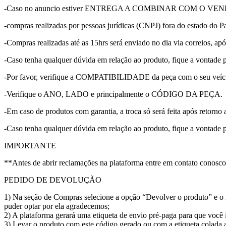
-Caso no anuncio estiver ENTREGA A COMBINAR COM O VENDEDOR, p
-compras realizadas por pessoas jurídicas (CNPJ) fora do estado do Pa
-Compras realizadas até as 15hrs será enviado no dia via correios, apó
-Caso tenha qualquer dúvida em relação ao produto, fique a vontade 
-Por favor, verifique a COMPATIBILIDADE da peça com o seu veícu
-Verifique o ANO, LADO e principalmente o CÓDIGO DA PEÇA.
-Em caso de produtos com garantia, a troca só será feita após retorno 
-Caso tenha qualquer dúvida em relação ao produto, fique a vontade 
IMPORTANTE
**Antes de abrir reclamações na plataforma entre em contato conosc
PEDIDO DE DEVOLUÇÃO
1) Na seção de Compras selecione a opção “Devolver o produto” e o m
puder optar por ela agradecemos;
2) A plataforma gerará uma etiqueta de envio pré-paga para que voc
3) Levar o produto com este código gerado ou com a etiqueta colada 