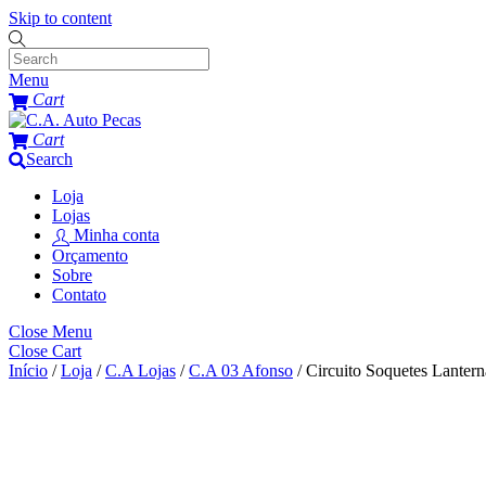
Skip to content
Menu
Cart
Cart
Search
Loja
Lojas
Minha conta
Orçamento
Sobre
Contato
Close Menu
Close Cart
Início
/
Loja
/
C.A Lojas
/
C.A 03 Afonso
/ Circuito Soquetes Lantern