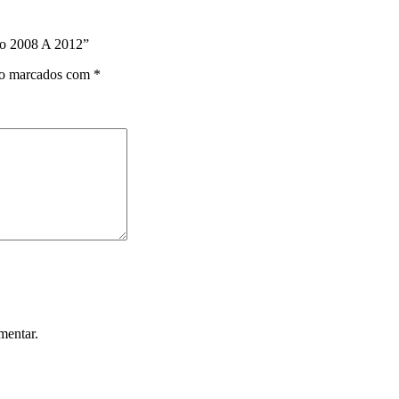
lio 2008 A 2012”
ão marcados com
*
mentar.