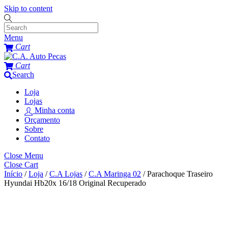
Skip to content
Menu
Cart
Cart
Search
Loja
Lojas
Minha conta
Orçamento
Sobre
Contato
Close Menu
Close Cart
Início
/
Loja
/
C.A Lojas
/
C.A Maringa 02
/ Parachoque Traseiro
Hyundai Hb20x 16/18 Original Recuperado