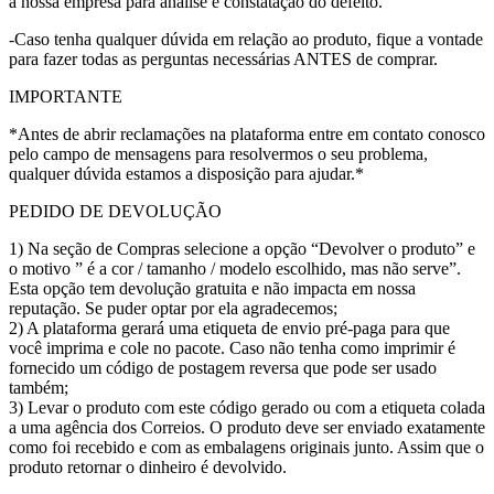
a nossa empresa para análise e constatação do defeito.
-Caso tenha qualquer dúvida em relação ao produto, fique a vontade
para fazer todas as perguntas necessárias ANTES de comprar.
IMPORTANTE
*Antes de abrir reclamações na plataforma entre em contato conosco
pelo campo de mensagens para resolvermos o seu problema,
qualquer dúvida estamos a disposição para ajudar.*
PEDIDO DE DEVOLUÇÃO
1) Na seção de Compras selecione a opção “Devolver o produto” e
o motivo ” é a cor / tamanho / modelo escolhido, mas não serve”.
Esta opção tem devolução gratuita e não impacta em nossa
reputação. Se puder optar por ela agradecemos;
2) A plataforma gerará uma etiqueta de envio pré-paga para que
você imprima e cole no pacote. Caso não tenha como imprimir é
fornecido um código de postagem reversa que pode ser usado
também;
3) Levar o produto com este código gerado ou com a etiqueta colada
a uma agência dos Correios. O produto deve ser enviado exatamente
como foi recebido e com as embalagens originais junto. Assim que o
produto retornar o dinheiro é devolvido.