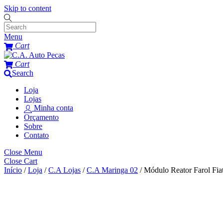
Skip to content
Menu
Cart
Cart
Search
Loja
Lojas
Minha conta
Orçamento
Sobre
Contato
Close Menu
Close Cart
Início
/
Loja
/
C.A Lojas
/
C.A Maringa 02
/ Módulo Reator Farol Fia