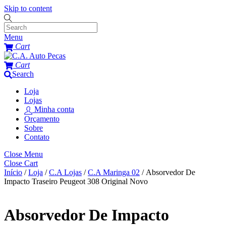
Skip to content
Menu
Cart
Cart
Search
Loja
Lojas
Minha conta
Orçamento
Sobre
Contato
Close Menu
Close Cart
Início
/
Loja
/
C.A Lojas
/
C.A Maringa 02
/ Absorvedor De
Impacto Traseiro Peugeot 308 Original Novo
Absorvedor De Impacto