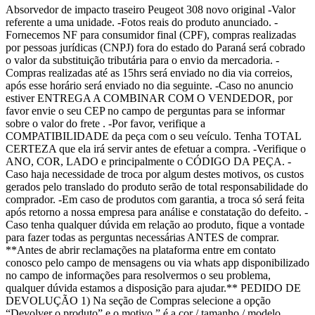
Absorvedor de impacto traseiro Peugeot 308 novo original -Valor
referente a uma unidade. -Fotos reais do produto anunciado. -
Fornecemos NF para consumidor final (CPF), compras realizadas
por pessoas jurídicas (CNPJ) fora do estado do Paraná será cobrado
o valor da substituição tributária para o envio da mercadoria. -
Compras realizadas até as 15hrs será enviado no dia via correios,
após esse horário será enviado no dia seguinte. -Caso no anuncio
estiver ENTREGA A COMBINAR COM O VENDEDOR, por
favor envie o seu CEP no campo de perguntas para se informar
sobre o valor do frete . -Por favor, verifique a
COMPATIBILIDADE da peça com o seu veículo. Tenha TOTAL
CERTEZA que ela irá servir antes de efetuar a compra. -Verifique o
ANO, COR, LADO e principalmente o CÓDIGO DA PEÇA. -
Caso haja necessidade de troca por algum destes motivos, os custos
gerados pelo translado do produto serão de total responsabilidade do
comprador. -Em caso de produtos com garantia, a troca só será feita
após retorno a nossa empresa para análise e constatação do defeito. -
Caso tenha qualquer dúvida em relação ao produto, fique a vontade
para fazer todas as perguntas necessárias ANTES de comprar.
**Antes de abrir reclamações na plataforma entre em contato
conosco pelo campo de mensagens ou via whats app disponibilizado
no campo de informações para resolvermos o seu problema,
qualquer dúvida estamos a disposição para ajudar.** PEDIDO DE
DEVOLUÇÃO 1) Na seção de Compras selecione a opção
“Devolver o produto” e o motivo ” é a cor / tamanho / modelo