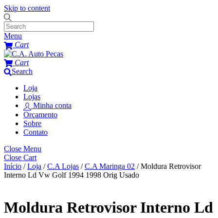
Skip to content
Menu
Cart
Cart
Search
Loja
Lojas
Minha conta
Orçamento
Sobre
Contato
Close Menu
Close Cart
Início
/
Loja
/
C.A Lojas
/
C.A Maringa 02
/ Moldura Retrovisor
Interno Ld Vw Golf 1994 1998 Orig Usado
Moldura Retrovisor Interno Ld