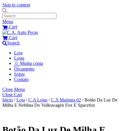
Skip to content
Menu
Cart
Cart
Search
Loja
Lojas
Minha conta
Orçamento
Sobre
Contato
Close Menu
Close Cart
Início
/
Loja
/
C.A Lojas
/
C.A Maringa 02
/ Botão Da Luz De
Milha E Neblina Do Volkswagen Fox E Spacefox
Botão Da Luz De Milha E