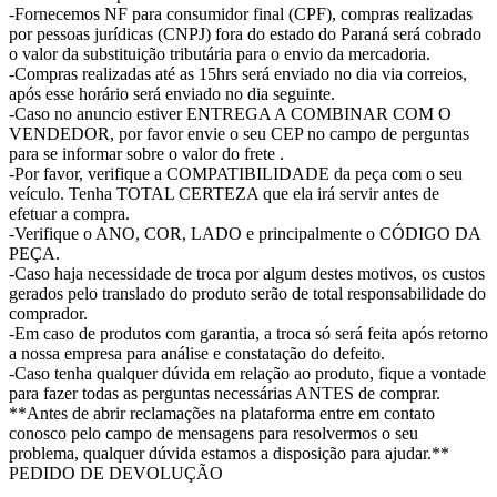
-Fornecemos NF para consumidor final (CPF), compras realizadas
por pessoas jurídicas (CNPJ) fora do estado do Paraná será cobrado
o valor da substituição tributária para o envio da mercadoria.
-Compras realizadas até as 15hrs será enviado no dia via correios,
após esse horário será enviado no dia seguinte.
-Caso no anuncio estiver ENTREGA A COMBINAR COM O
VENDEDOR, por favor envie o seu CEP no campo de perguntas
para se informar sobre o valor do frete .
-Por favor, verifique a COMPATIBILIDADE da peça com o seu
veículo. Tenha TOTAL CERTEZA que ela irá servir antes de
efetuar a compra.
-Verifique o ANO, COR, LADO e principalmente o CÓDIGO DA
PEÇA.
-Caso haja necessidade de troca por algum destes motivos, os custos
gerados pelo translado do produto serão de total responsabilidade do
comprador.
-Em caso de produtos com garantia, a troca só será feita após retorno
a nossa empresa para análise e constatação do defeito.
-Caso tenha qualquer dúvida em relação ao produto, fique a vontade
para fazer todas as perguntas necessárias ANTES de comprar.
**Antes de abrir reclamações na plataforma entre em contato
conosco pelo campo de mensagens para resolvermos o seu
problema, qualquer dúvida estamos a disposição para ajudar.**
PEDIDO DE DEVOLUÇÃO