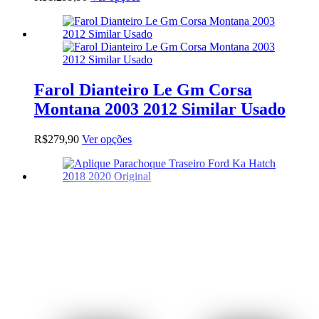
produto
tem
várias
variantes.
As
opções
podem
Farol Dianteiro Le Gm Corsa
ser
Montana 2003 2012 Similar Usado
escolhidas
na
página
Este
R$
279,90
Ver opções
do
produto
produto
tem
várias
variantes.
As
opções
podem
ser
escolhidas
na
página
do
produto