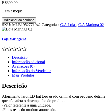
R$
399,00
1 em estoque
Alojamento
Adicionar ao carrinho
Farol
SKU:
MLB1952771942
Categorias:
C.A Lojas
,
C.A Maringa 02
Ld
Fiat
Toro
Loja Maringa 02
Usado
Original
quantidade
Descrição
Informação adicional
Avaliações (0)
Informação do Vendedor
Mais Produtos
Descrição
Alojamento farol LD fiat toro usado original com pequeno detalhe
que não afeta o desempenho do produto
-Valor referente a uma unidade.
-Fotos reais do produto anunciado.