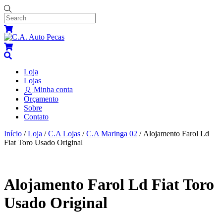
Skip
to
content
Menu
Cart
Cart
Search
Loja
Lojas
Minha conta
Orçamento
Sobre
Contato
Close
Close
Início
/
Loja
/
C.A Lojas
/
C.A Maringa 02
/ Alojamento Farol Ld
Menu
Cart
Fiat Toro Usado Original
Alojamento Farol Ld Fiat Toro
Usado Original