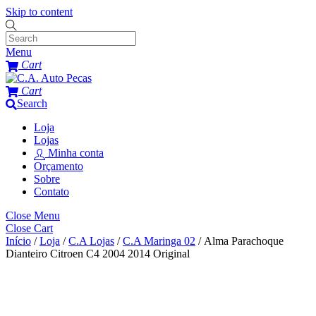
Skip to content
Menu
Cart
Cart
Search
Loja
Lojas
Minha conta
Orçamento
Sobre
Contato
Close Menu
Close Cart
Início
/
Loja
/
C.A Lojas
/
C.A Maringa 02
/ Alma Parachoque
Dianteiro Citroen C4 2004 2014 Original