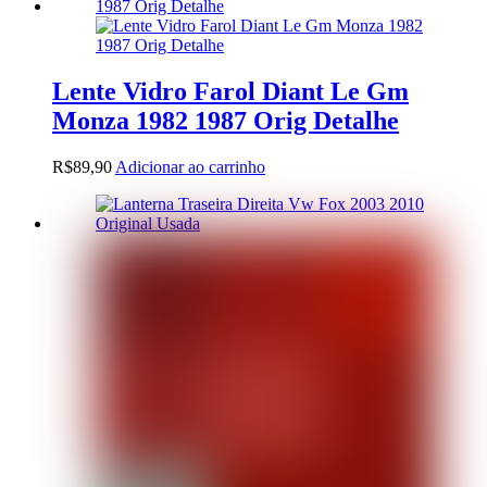
Lente Vidro Farol Diant Le Gm
Monza 1982 1987 Orig Detalhe
R$
89,90
Adicionar ao carrinho