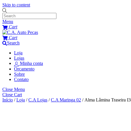
Skip to content
Menu
Cart
Cart
Search
Loja
Lojas
Minha conta
Orçamento
Sobre
Contato
Close Menu
Close Cart
Início
/
Loja
/
C.A Lojas
/
C.A Maringa 02
/ Alma Lâmina Traseira I