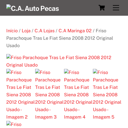
Skip
Cart
Men
to
content
Início
/
Loja
/
C.A Lojas
/
C.A Maringa 02
/ Friso
Parachoque Tras Le Fiat Siena 2008 2012 Original
Usado