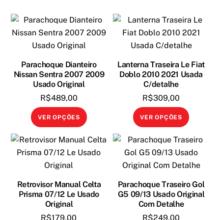
Parachoque Dianteiro
Lanterna Traseira Le Fiat
Nissan Sentra 2007 2009
Doblo 2010 2021 Usada
Usado Original
C/detalhe
R$
489,00
R$
309,00
Este
Este
VER OPÇÕES
VER OPÇÕES
produto
produto
tem
tem
várias
várias
variantes.
variante
As
As
Retrovisor Manual Celta
Parachoque Traseiro Gol
opções
opções
Prisma 07/12 Le Usado
G5 09/13 Usado Original
podem
podem
Original
Com Detalhe
ser
ser
R$
179,00
R$
249,00