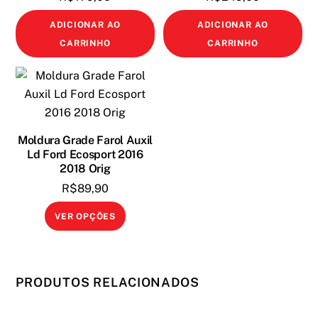
escolhidas
escolhi
ADICIONAR AO
ADICIONAR AO
na
na
CARRINHO
CARRINHO
página
página
do
do
produto
produto
Moldura Grade Farol Auxil
Ld Ford Ecosport 2016
2018 Orig
R$
89,90
Este
VER OPÇÕES
produto
tem
várias
PRODUTOS RELACIONADOS
variantes.
As