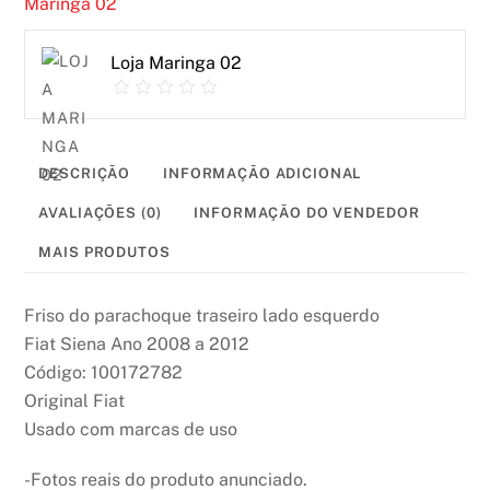
Maringa 02
Fiat
Siena
Loja Maringa 02
2008
2012
Original
Usado
DESCRIÇÃO
INFORMAÇÃO ADICIONAL
quantidade
AVALIAÇÕES (0)
INFORMAÇÃO DO VENDEDOR
MAIS PRODUTOS
Friso do parachoque traseiro lado esquerdo
Fiat Siena Ano 2008 a 2012
Código: 100172782
Original Fiat
Usado com marcas de uso
-Fotos reais do produto anunciado.