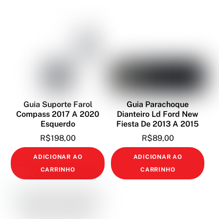
opções
podem
ser
escolhidas
na
página
do
produto
Guia Suporte Farol
Guia Parachoque
Compass 2017 A 2020
Dianteiro Ld Ford New
Esquerdo
Fiesta De 2013 A 2015
R$
198,00
R$
89,00
ADICIONAR AO
ADICIONAR AO
CARRINHO
CARRINHO