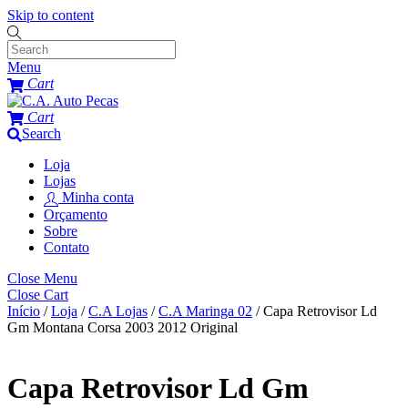
Skip to content
Menu
Cart
Cart
Search
Loja
Lojas
Minha conta
Orçamento
Sobre
Contato
Close Menu
Close Cart
Início
/
Loja
/
C.A Lojas
/
C.A Maringa 02
/ Capa Retrovisor Ld
Gm Montana Corsa 2003 2012 Original
Capa Retrovisor Ld Gm