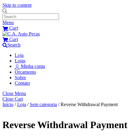
Skip to content
Menu
Cart
Cart
Search
Loja
Lojas
Minha conta
Orçamento
Sobre
Contato
Close Menu
Close Cart
Início
/
Loja
/
Sem categoria
/ Reverse Withdrawal Payment
Reverse Withdrawal Payment