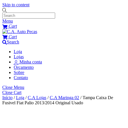
Skip to content
Menu
Cart
Cart
Search
Loja
Lojas
Minha conta
Orçamento
Sobre
Contato
Close Menu
Close Cart
Início
/
Loja
/
C.A Lojas
/
C.A Maringa 02
/ Tampa Caixa De
Fusivel Fiat Palio 2013/2014 Original Usado