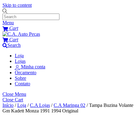
Skip to content
Menu
Cart
Cart
Search
Loja
Lojas
Minha conta
Orçamento
Sobre
Contato
Close Menu
Close Cart
Início
/
Loja
/
C.A Lojas
/
C.A Maringa 02
/ Tampa Buzina Volante
Gm Kadett Monza 1991 1994 Original