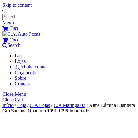
Skip to content
Menu
Cart
Cart
Search
Loja
Lojas
Minha conta
Orçamento
Sobre
Contato
Close Menu
Close Cart
Início
/
Loja
/
C.A Lojas
/
C.A Maringa 02
/ Alma Lâmina Dianteira
Gm Santana Quantum 1991 1998 Importado