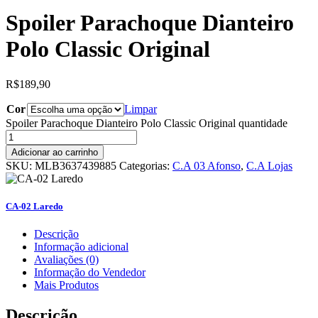
Spoiler Parachoque Dianteiro
Polo Classic Original
R$
189,90
Cor
Limpar
Spoiler Parachoque Dianteiro Polo Classic Original quantidade
Adicionar ao carrinho
SKU:
MLB3637439885
Categorias:
C.A 03 Afonso
,
C.A Lojas
CA-02 Laredo
Descrição
Informação adicional
Avaliações (0)
Informação do Vendedor
Mais Produtos
Descrição