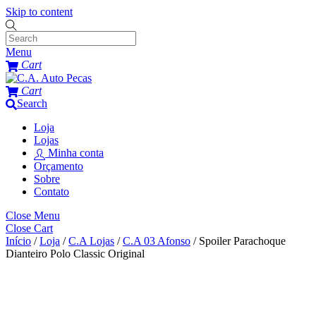
Skip to content
Menu
Cart
Cart
Search
Loja
Lojas
Minha conta
Orçamento
Sobre
Contato
Close Menu
Close Cart
Início
/
Loja
/
C.A Lojas
/
C.A 03 Afonso
/ Spoiler Parachoque
Dianteiro Polo Classic Original