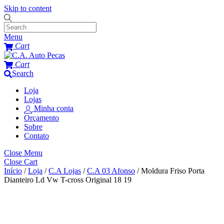
Skip to content
Menu
Cart
Cart
Search
Loja
Lojas
Minha conta
Orçamento
Sobre
Contato
Close Menu
Close Cart
Início
/
Loja
/
C.A Lojas
/
C.A 03 Afonso
/ Moldura Friso Porta
Dianteiro Ld Vw T-cross Original 18 19