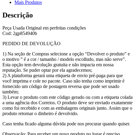
Mais Produtos
Descrição
Peça Usada Original em perfeitas condições
Cod: 2gp854940b
PEDIDO DE DEVOLUÇÃO
1) Na seção de Compras selecione a opção “Devolver o produto” e
o motivo ” é a cor / tamanho / modelo escolhido, mas não serve”.
Esta opção tem devolução gratuita e não impacta em nossa
reputação. Se puder optar por ela agradecemos;
2) A plataforma gerará uma etiqueta de envio pré-paga para que
você imprima e cole no pacote. Caso não tenha como imprimir é
fornecido um código de postagem reversa que pode ser usado
também;
3) Levar o produto com este código gerado ou com a etiqueta colada
a uma agência dos Correios. O produto deve ser enviado exatamente
como foi recebido e com as embalagens originais junto. Assim que o
produto retornar o dinheiro é devolvido.
Caso tenha ficado alguma dúvida pode nos procurar quando quiser.
Observação: Para receber um novo produto no lugar é preciso