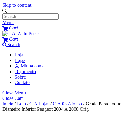
Skip to content
Menu
Cart
Cart
Search
Loja
Lojas
Minha conta
Orçamento
Sobre
Contato
Close Menu
Close Cart
Início
/
Loja
/
C.A Lojas
/
C.A 03 Afonso
/ Grade Parachoque
Dianteiro Inferior Peugeot 2004 A 2008 Orig