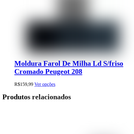
Moldura Farol De Milha Ld S/friso
Cromado Peugeot 208
Este
R$
159,99
Ver opções
produto
tem
Produtos relacionados
várias
variantes.
As
opções
podem
ser
escolhidas