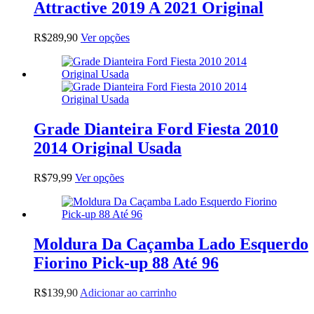
Attractive 2019 A 2021 Original
escolhidas
na
página
Este
R$
289,90
Ver opções
do
produto
produto
tem
várias
variantes.
As
opções
podem
Grade Dianteira Ford Fiesta 2010
ser
2014 Original Usada
escolhidas
na
página
Este
R$
79,99
Ver opções
do
produto
produto
tem
várias
variantes.
As
Moldura Da Caçamba Lado Esquerdo
opções
Fiorino Pick-up 88 Até 96
podem
ser
escolhidas
R$
139,90
Adicionar ao carrinho
na