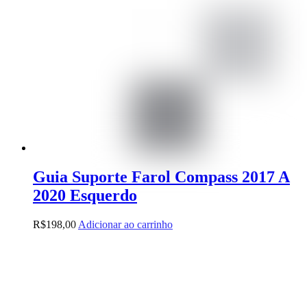
na
página
do
produto
Guia Suporte Farol Compass 2017 A
2020 Esquerdo
R$
198,00
Adicionar ao carrinho