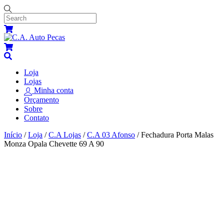
Skip
to
content
Menu
Cart
Cart
Search
Loja
Lojas
Minha conta
Orçamento
Sobre
Contato
Close
Close
Início
/
Loja
/
C.A Lojas
/
C.A 03 Afonso
/ Fechadura Porta Malas
Menu
Cart
Monza Opala Chevette 69 A 90