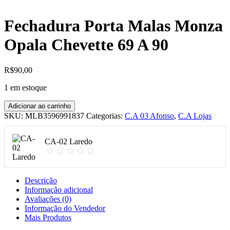
Fechadura Porta Malas Monza
Opala Chevette 69 A 90
R$
90,00
1 em estoque
Fechadura
Adicionar ao carrinho
Porta
SKU:
MLB3596991837
Categorias:
C.A 03 Afonso
,
C.A Lojas
Malas
Monza
Opala
CA-02 Laredo
Chevette
69
A
90
Descrição
quantidade
Informação adicional
Avaliações (0)
Informação do Vendedor
Mais Produtos