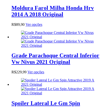
Moldura Farol Milha Honda Hrv
2014 A 2018 Original
Este
R$
89,90
Ver opções
produto
tem
várias
variantes.
As
opções
podem
Grade Parachoque Central Inferior
ser
Vw Nivus 2021 Original
escolhidas
na
página
Este
R$
229,99
Ver opções
do
produto
produto
tem
várias
variantes.
As
opções
podem
Spoiler Lateral Le Gm Spin
ser