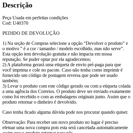
Descrição
Peça Usada em perfeitas condições
Cod: U40370
PEDIDO DE DEVOLUÇÃO
1) Na seção de Compras selecione a opção “Devolver o produto” e
o motivo ” é a cor / tamanho / modelo escolhido, mas não serve”.
Esta opção tem devolução gratuita e não impacta em nossa
reputação. Se puder optar por ela agradecemos;
2) A plataforma gerará uma etiqueta de envio pré-paga para que
você imprima e cole no pacote. Caso não tenha como imprimir é
fornecido um código de postagem reversa que pode ser usado
também;
3) Levar o produto com este código gerado ou com a etiqueta colada
a uma agência dos Correios. O produto deve ser enviado exatamente
como foi recebido e com as embalagens originais junto. Assim que o
produto retornar o dinheiro é devolvido.
Caso tenha ficado alguma dúvida pode nos procurar quando quiser.
Observação: Para receber um novo produto no lugar é preciso
efetuar uma nova compra pois esta será cancelada automaticamente
assim que o produto retornar para nós.