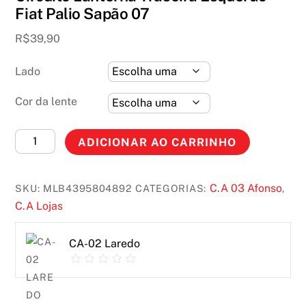
Fiat Palio Sapão 07
R$
39,90
Lado
Cor da lente
Circuito
ADICIONAR AO CARRINHO
Lanterna
Traseira
C.A 03 Afonso
SKU:
MLB4395804892
CATEGORIAS:
,
Esquerdo
C.A Lojas
Fiat
Palio
CA-02 Laredo
Sapão
07
quantidade