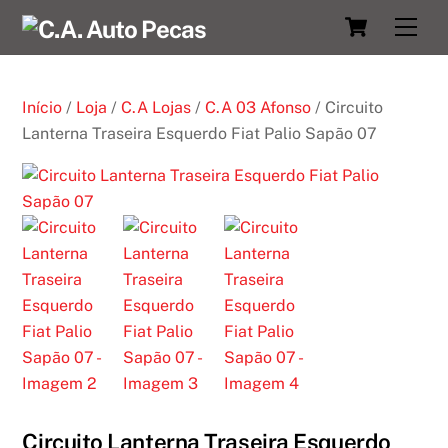
Skip
Cart
Men
to
content
Início
/
Loja
/
C.A Lojas
/
C.A 03 Afonso
/ Circuito
Lanterna Traseira Esquerdo Fiat Palio Sapão 07
Circuito Lanterna Traseira Esquerdo