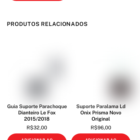
tem
do
do
várias
produto
produto
variante
PRODUTOS RELACIONADOS
As
opções
podem
ser
escolhi
na
página
do
produto
Guia Suporte Parachoque
Suporte Paralama Ld
Dianteiro Le Fox
Onix Prisma Novo
2015/2018
Original
R$
32,00
R$
96,00
ADICIONAR AO
ADICIONAR AO