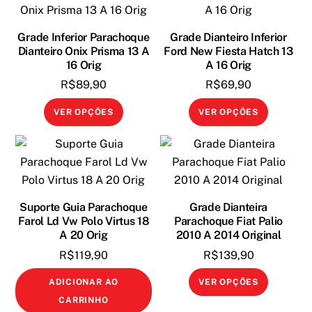
Grade Inferior Parachoque
Grade Dianteiro Inferior
Dianteiro Onix Prisma 13 A
Ford New Fiesta Hatch 13
16 Orig
A 16 Orig
R$
89,90
R$
69,90
Este
Este
VER OPÇÕES
VER OPÇÕES
produto
produto
tem
tem
várias
várias
variantes.
variante
As
As
Suporte Guia Parachoque
Grade Dianteira
opções
opções
Farol Ld Vw Polo Virtus 18
Parachoque Fiat Palio
podem
podem
A 20 Orig
2010 A 2014 Original
ser
ser
R$
119,90
R$
139,90
escolhidas
escolhi
Este
ADICIONAR AO
VER OPÇÕES
na
na
produto
CARRINHO
página
página