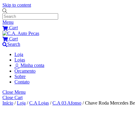
Skip to content
Menu
Cart
Cart
Search
Loja
Lojas
Minha conta
Orçamento
Sobre
Contato
Close Menu
Close Cart
Início
/
Loja
/
C.A Lojas
/
C.A 03 Afonso
/ Chave Roda Mercedes Be