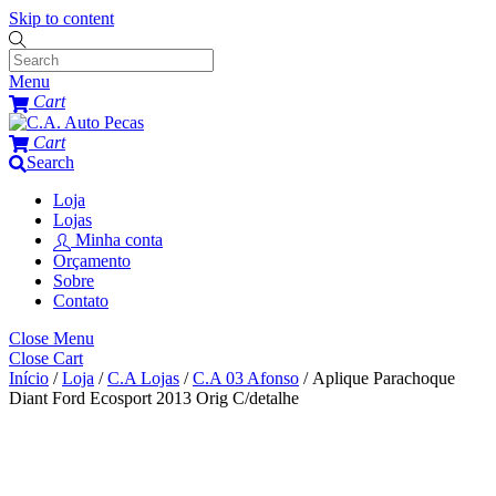
Skip to content
Menu
Cart
Cart
Search
Loja
Lojas
Minha conta
Orçamento
Sobre
Contato
Close Menu
Close Cart
Início
/
Loja
/
C.A Lojas
/
C.A 03 Afonso
/ Aplique Parachoque
Diant Ford Ecosport 2013 Orig C/detalhe