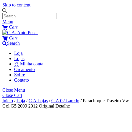
Skip to content
Menu
Cart
Cart
Search
Loja
Lojas
Minha conta
Orçamento
Sobre
Contato
Close Menu
Close Cart
Início
/
Loja
/
C.A Lojas
/
C.A 02 Laredo
/ Parachoque Traseiro Vw
Gol G5 2009 2012 Original Detalhe