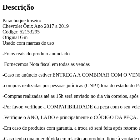
Descrição
Parachoque traseiro
Chevrolet Ônix Ano 2017 a 2019
Código: 52153295
Original Gm
Usado com marcas de uso
-Fotos reais do produto anunciado.
-Fornecemos Nota fiscal em todas as vendas
-Caso no anúncio estiver ENTREGA A COMBINAR COM O VENDEDOR, p
-compras realizadas por pessoas jurídicas (CNPJ) fora do estado do Pa
-Compras realizadas até as 15h será enviado no dia via correios, após 
-Por favor, verifique a COMPATIBILIDADE da peça com o seu veícu
-Verifique o ANO, LADO e principalmente o CÓDIGO DA PEÇA.
-Em caso de produtos com garantia, a troca só será feita após retorno 
-Caso tenha qualquer dúvida em relação ao produto, fique à vontade 