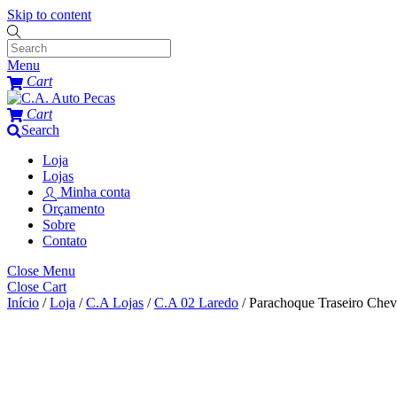
Skip to content
Menu
Cart
Cart
Search
Loja
Lojas
Minha conta
Orçamento
Sobre
Contato
Close Menu
Close Cart
Início
/
Loja
/
C.A Lojas
/
C.A 02 Laredo
/ Parachoque Traseiro Chev