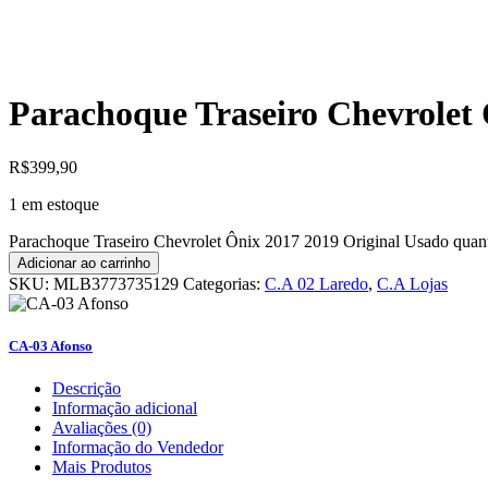
Parachoque Traseiro Chevrolet 
R$
399,90
1 em estoque
Parachoque Traseiro Chevrolet Ônix 2017 2019 Original Usado quan
Adicionar ao carrinho
SKU:
MLB3773735129
Categorias:
C.A 02 Laredo
,
C.A Lojas
CA-03 Afonso
Descrição
Informação adicional
Avaliações (0)
Informação do Vendedor
Mais Produtos