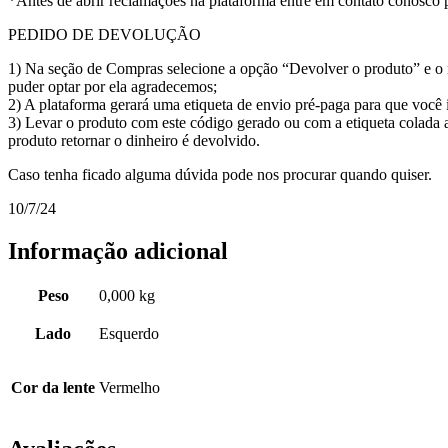
*Antes de abrir reclamações na plataforma entre em contato conosco 
PEDIDO DE DEVOLUÇÃO
1) Na seção de Compras selecione a opção “Devolver o produto” e o m
puder optar por ela agradecemos;
2) A plataforma gerará uma etiqueta de envio pré-paga para que voc
3) Levar o produto com este código gerado ou com a etiqueta colada 
produto retornar o dinheiro é devolvido.
Caso tenha ficado alguma dúvida pode nos procurar quando quiser.
10/7/24
Informação adicional
Peso
0,000 kg
Lado
Esquerdo
Cor da lente
Vermelho