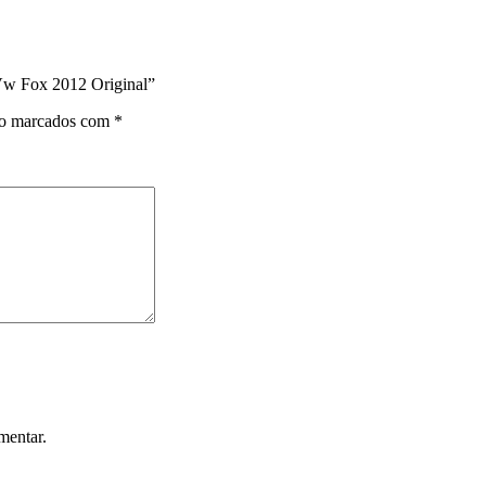
 Vw Fox 2012 Original”
ão marcados com
*
mentar.