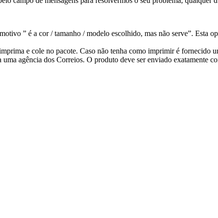
pelo campo de mensagens para resolvermos o seu problema, qualquer dú
otivo ” é a cor / tamanho / modelo escolhido, mas não serve”. Esta op
ê imprima e cole no pacote. Caso não tenha como imprimir é fornecido
a uma agência dos Correios. O produto deve ser enviado exatamente co