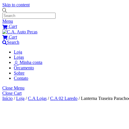
Skip to content
Menu
Cart
Cart
Search
Loja
Lojas
Minha conta
Orçamento
Sobre
Contato
Close Menu
Close Cart
Início
/
Loja
/
C.A Lojas
/
C.A 02 Laredo
/ Lanterna Traseira Parach