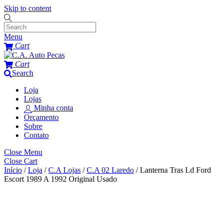
Skip to content
Menu
Cart
Cart
Search
Loja
Lojas
Minha conta
Orçamento
Sobre
Contato
Close Menu
Close Cart
Início
/
Loja
/
C.A Lojas
/
C.A 02 Laredo
/ Lanterna Tras Ld Ford
Escort 1989 A 1992 Original Usado