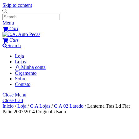
Skip to content
Menu
Cart
Cart
Search
Loja
Lojas
Minha conta
Orçamento
Sobre
Contato
Close Menu
Close Cart
Início
/
Loja
/
C.A Lojas
/
C.A 02 Laredo
/ Lanterna Tras Ld Fiat
Palio 2007/2014 Original Usado