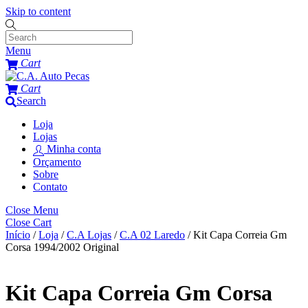
Skip to content
Menu
Cart
Cart
Search
Loja
Lojas
Minha conta
Orçamento
Sobre
Contato
Close Menu
Close Cart
Início
/
Loja
/
C.A Lojas
/
C.A 02 Laredo
/ Kit Capa Correia Gm
Corsa 1994/2002 Original
Kit Capa Correia Gm Corsa