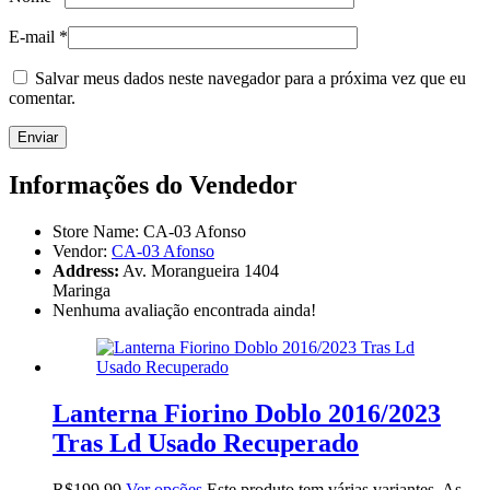
E-mail
*
Salvar meus dados neste navegador para a próxima vez que eu
comentar.
Informações do Vendedor
Store Name:
CA-03 Afonso
Vendor:
CA-03 Afonso
Address:
Av. Morangueira 1404
Maringa
Nenhuma avaliação encontrada ainda!
Lanterna Fiorino Doblo 2016/2023
Tras Ld Usado Recuperado
R$
199,99
Ver opções
Este produto tem várias variantes. As