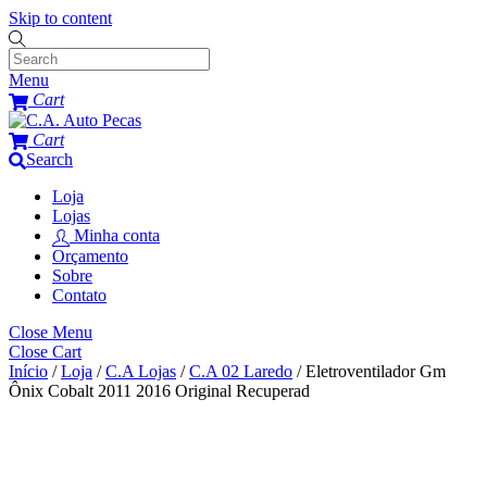
Skip to content
Menu
Cart
Cart
Search
Loja
Lojas
Minha conta
Orçamento
Sobre
Contato
Close Menu
Close Cart
Início
/
Loja
/
C.A Lojas
/
C.A 02 Laredo
/ Eletroventilador Gm
Ônix Cobalt 2011 2016 Original Recuperad